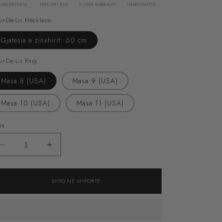
CURE PAYMENT
FREE GIFT BOX
2-YEAR WARRANTY
HANDCRAFTED
ur-De-Lis Necklace
Gjatësia e zinxhirit: 60 cm
ur-De-Lis Ring
Masa 8 (USA)
Masa 9 (USA)
Masa 10 (USA)
Masa 11 (USA)
ia
Zvogëlo
Rrit
sasinë
sasinë
për
për
SHTO NË SHPORTË
Fleur-
Fleur-
De-
De-
Lis
Lis