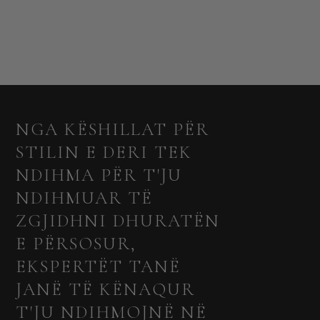
NGA KËSHILLAT PËR
STILIN E DERI TEK
NDIHMA PËR T'JU
NDIHMUAR TË
ZGJIDHNI DHURATËN
E PËRSOSUR,
EKSPERTËT TANË
JANË TË KËNAQUR
T'JU NDIHMOJNË NË