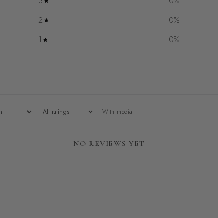
3
0
%
2
0
%
1
0
%
With media
NO REVIEWS YET