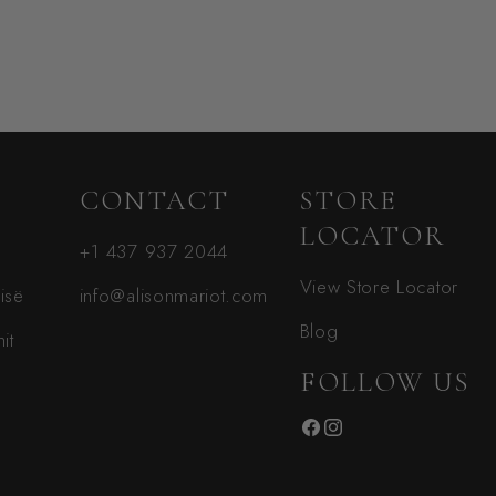
CONTACT
STORE
LOCATOR
+1 437 937 2044
View Store Locator
sisë
info@alisonmariot.com
Blog
it
FOLLOW US
Facebook
Instagram