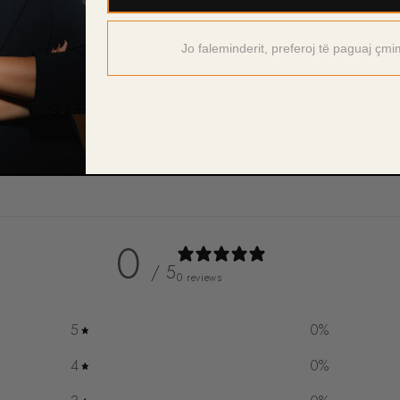
Jo faleminderit, preferoj të paguaj çmi
0
/ 5
0 reviews
5
0
%
4
0
%