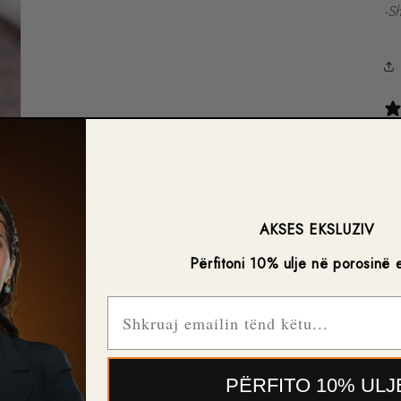
-S
AKSES EKSLUZIV
Përfitoni 10% ulje në porosinë 
Email
PËRFITO 10% ULJ