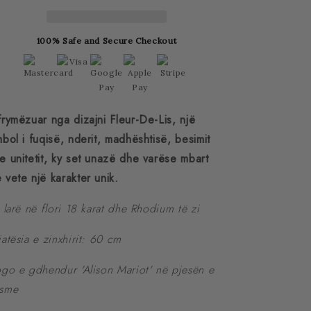
Set
Set
100% Safe and Secure Checkout
frymëzuar nga dizajni Fleur-De-Lis, një
mbol i fuqisë, nderit, madhështisë, besimit
e unitetit, ky set unazë dhe varëse mbart
 vete një karakter unik.
ë larë në flori 18 karat dhe Rhodium të zi
jatësia e zinxhirit: 60 cm
ogo e gdhendur 'Alison Mariot' në pjesën e
sme