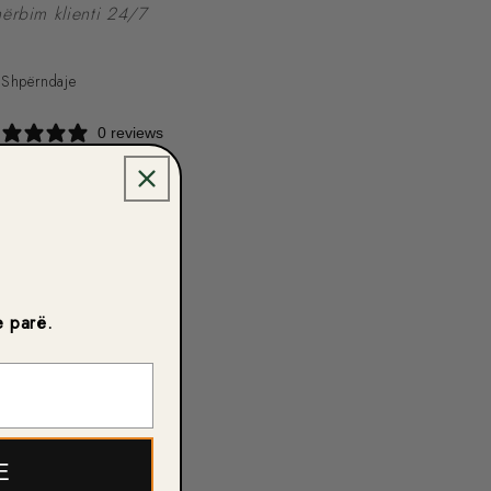
hërbim klienti 24/7
Shpërndaje
0 reviews
e parë.
E