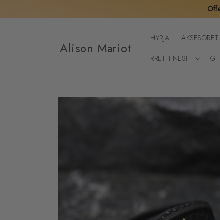
Kalo te
Offe
përmbajtja
HYRJA
AKSESORËT
Alison Mariot
RRETH NESH
GI
Kalo te
informacioni
i produktit