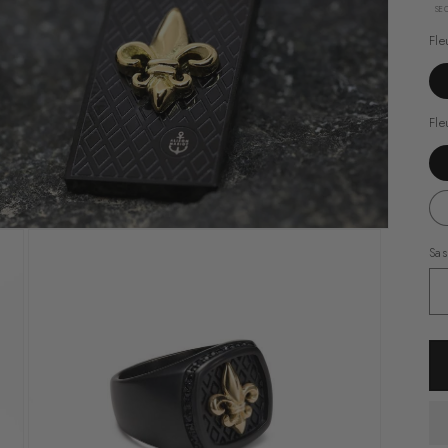
SE
Fle
Fle
Sas