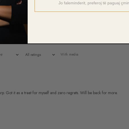
2
0
%
Jo faleminderit, preferoj të paguaj çmi
1
0
%
With media
p. Got it as a treat for myself and zero regrets. Will be back for more.