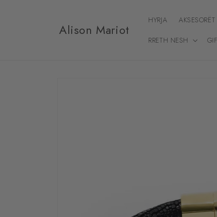
Kalo te
përmbajtja
HYRJA
AKSESORËT
Alison Mariot
RRETH NESH
GI
Kalo te
informacioni
i produktit