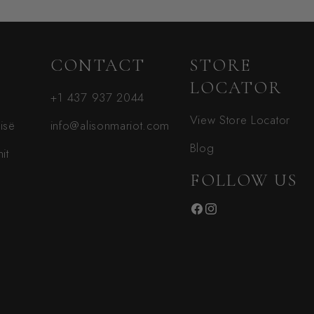
CONTACT
STORE
LOCATOR
+1 437 937 2044
View Store Locator
sisë
info@alisonmariot.com
Blog
it
FOLLOW US
Facebook
Instagram