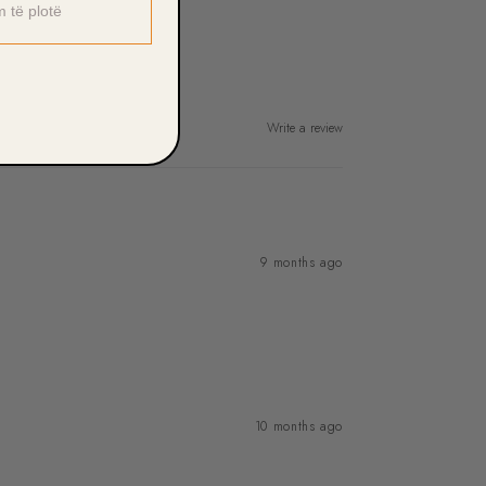
m të plotë
Write a review
9 months ago
10 months ago