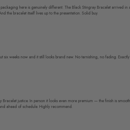
 packaging here is genuinely different. The Black Stingray Bracelet arrived i
 the bracelet itself lives up to the presentation. Solid buy.
t six weeks now and it still looks brand new. No tarnishing, no fading. Exactly
Bracelet justice. In person it looks even more premium — the finish is smooth, t
ged and ahead of schedule. Highly recommend.