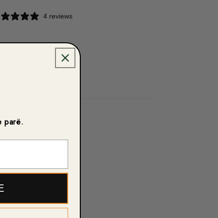
4 reviews
e parë.
E