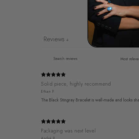
Reviews
4
Solid piece, highly recommend
Ethan P.
The Black Stingray Bracelet is well-made and looks shar
Packaging was next level
André B.