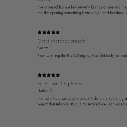
I've ordered from a few jewelry brands online and the
felt like opening something from a high-end boutique. And
Great everyday bracelet
Garrett R.
Been wearing the Black Stingray Bracelet daily for abou
Better than the photos
Nathan C.
Honestly the product photos don't do the Black Stingray 
weight that tells you it's quality. Arrived well-packa