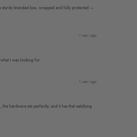
n a sturdy branded box, wrapped and fully protected —
1 year ago
 what I was looking for.
1 year ago
he hardware sits perfectly, and it has that satisfying