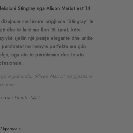
leksioni Stingray nga Alison Mariot est'14.
 dizajnuar me lëkurë origjinale 'Stingray' të
zë dhe të larë me flori 18 karat, këto
zylykë sjellin një pamje elegante dhe unike
 përshtatet në mënyrë perfekte me çdo
shje, nga ato të përditshme deri te ato
ofesionale.
ogo e gdhendur 'Alison Mariot' në pjesën e
rparme
hërbim klienti 24/7
Shpërndaje