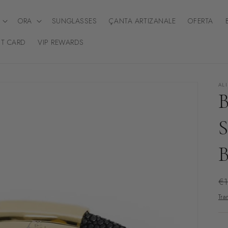
ORA
SUNGLASSES
ÇANTA ARTIZANALE
OFERTA
FT CARD
VIP REWARDS
AL
Ç
€1
i
Tra
rr