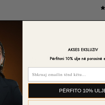
AKSES EKSLUZIV
5
Përfitoni 10% ulje në porosinë 
/ 5
4 reviews
Email
5
100
%
4
0
%
PËRFITO 10% ULJ
3
0
%