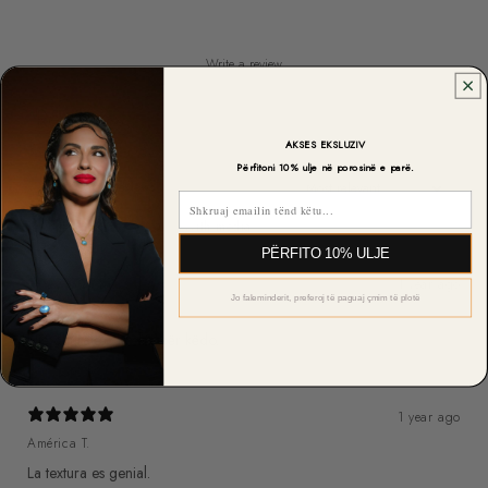
Write a review
Reviews
6
AKSES EKSLUZIV
Përfitoni 10% ulje në porosinë e parë.
Email
With media
PËRFITO 10% ULJE
1 year ago
Jo faleminderit, preferoj të paguaj çmim të plotë
Valdrin M.
Një dhuratë perfekte për këdo.
1 year ago
América T.
La textura es genial.