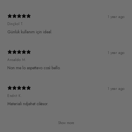
1 year ago
Dinçkol T.
Günlük kullanım için ideal.
1 year ago
Ansaldo M.
Non me lo aspettavo così bello.
1 year ago
Endrit K.
Materiali ndjehet cilësor.
Show more