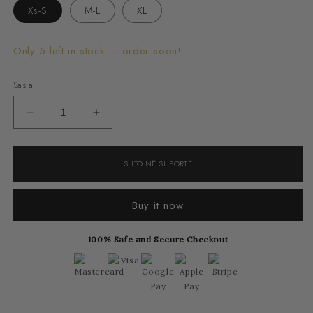
Xs-S
M-L
XL
Only 5 left in stock — order soon!
Sasia
Zvogëlo
Rrit
sasinë
sasinë
për
për
SHTO NË SHPORTË
Blue
Blue
Luxury
Luxury
Buy it now
Stingray
Stingray
Bracelet
Bracelet
100% Safe and Secure Checkout