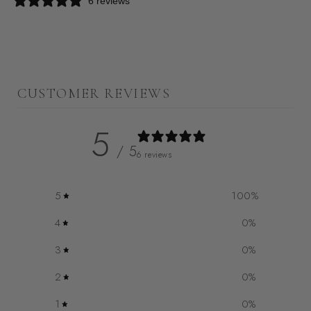
6 reviews
CUSTOMER REVIEWS
5
/ 5
6 reviews
5
100
%
4
0
%
3
0
%
2
0
%
1
0
%