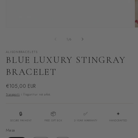
Hap
H
median
m
e
1
/
6
1
2
në
n
ALISONBRACELETS
modalitet
m
BLUE LUXURY STINGRAY
BRACELET
Çmimi
€105,00 EUR
i
Transporti
i llogaritur në arkë.
rregullt
🔒
📦
✅
✦
SECURE PAYMENT
FREE GIFT BOX
2-YEAR WARRANTY
HANDCRAFTED
Masa