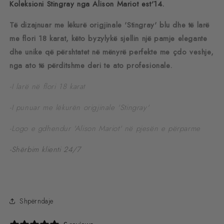
Koleksioni Stingray nga Alison Mariot est'14.
Të dizajnuar me lëkurë origjinale 'Stingray' blu dhe të larë
me flori 18 karat, këto byzylykë sjellin një pamje elegante
dhe unike që përshtatet në mënyrë perfekte me çdo veshje,
nga ato të përditshme deri te ato profesionale.
-I larë në flori 18 karat
-I punuar me lëkurën origjinale 'Stingray'
-Logo e gdhendur 'Alison Mariot' në pjesën e përparme
-Shërbim klienti 24/7
Shpërndaje